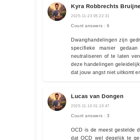
Kyra Robbrechts Bruijn
2025-11-23 05:22:31
Count answers : 6
Dwanghandelingen zijn gedra
specifieke manier gedaa
neutraliseren of te laten ve
deze handelingen geleidelijk
dat jouw angst niet uitkomt e
Lucas van Dongen
2025-11-10 01:10:47
Count answers : 3
OCD is de meest gestelde di
dat OCD wel degelijk te ge