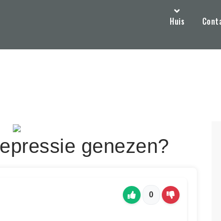
Huis
Cont
epressie genezen?
0