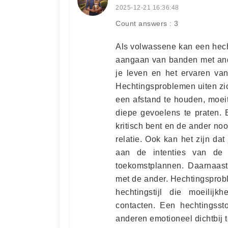
2025-12-21 16:36:48
Count answers : 3
Als volwassene kan een hecht
aangaan van banden met ande
je leven en het ervaren va
Hechtingsproblemen uiten zi
een afstand te houden, moei
diepe gevoelens te praten. 
kritisch bent en de ander noo
relatie. Ook kan het zijn dat
aan de intenties van de
toekomstplannen. Daarnaast
met de ander. Hechtingsprob
hechtingstijl die moeilijk
contacten. Een hechtingsst
anderen emotioneel dichtbij 