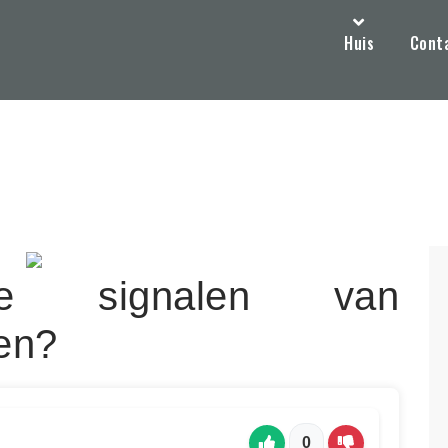
Huis
Cont
e signalen van
en?
0