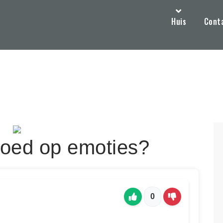
Huis
Cont
vloed op emoties?
0