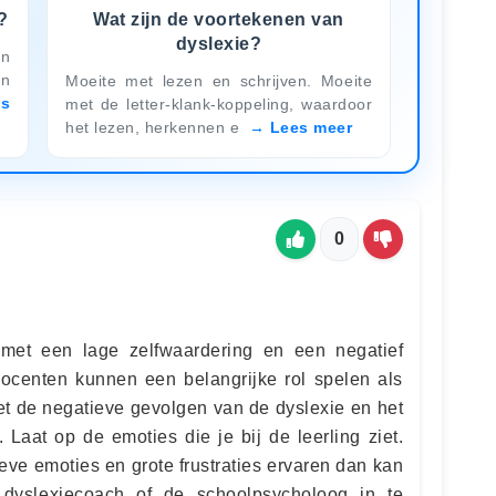
?
Wat zijn de voortekenen van
dyslexie?
en
en
Moeite met lezen en schrijven. Moeite
es
met de letter-klank-koppeling, waardoor
het lezen, herkennen e
Lees meer
0
met een lage zelfwaardering en een negatief
docenten kunnen een belangrijke rol spelen als
t de negatieve gevolgen van de dyslexie en het
 Laat op de emoties die je bij de leerling ziet.
eve emoties en grote frustraties ervaren dan kan
 dyslexiecoach of de schoolpsycholoog in te