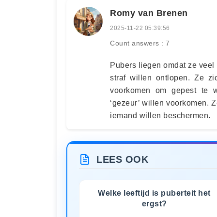
Romy van Brenen
2025-11-22 05:39:56
Count answers : 7
Pubers liegen omdat ze veel 
straf willen ontlopen. Ze z
voorkomen om gepest te wor
‘gezeur’ willen voorkomen. Ze
iemand willen beschermen.
LEES OOK
Welke leeftijd is puberteit het
ergst?