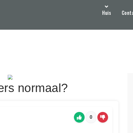
Huis
Cont
ners normaal?
0