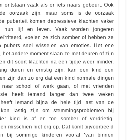
n ontstaan vaak als er iets naars gebeurt. Ook
de oorzaak zijn, maar soms is de oorzaak
n de puberteit komen depressieve klachten vaker
in hun lijf en leven. Vaak worden jongeren
geïrriteerd, voelen ze zich somber of hebben ze
n pubers snel wisselen van emoties. Het ene
, het andere moment slaan ze met deuren of zijn
en dit soort klachten na een tijdje weer minder.
ang duren en ernstig zijn, kan een kind een
en zijn dan zo erg dat een kind normale dingen
 naar school of werk gaan, of met vrienden
essie heeft iemand langer dan twee weken
heeft iemand bijna de hele tijd last van de
 kan lastig zijn om stemmingsproblemen bij
der kind is af en toe somber of verdrietig.
en misschien niet erg op. Dat komt bijvoorbeeld
en bij sommige kinderen vooral 'van binnen