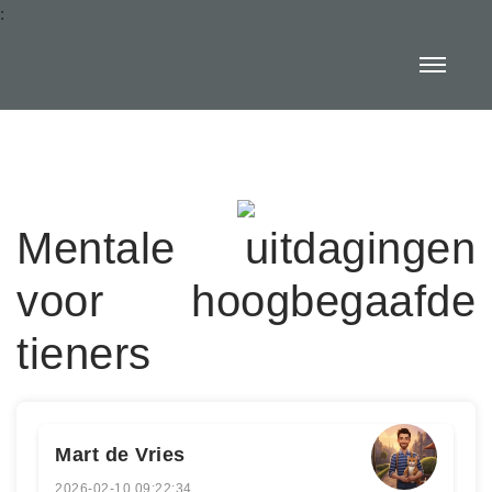
:
Mentale uitdagingen
voor hoogbegaafde
tieners
Mart de Vries
2026-02-10 09:22:34