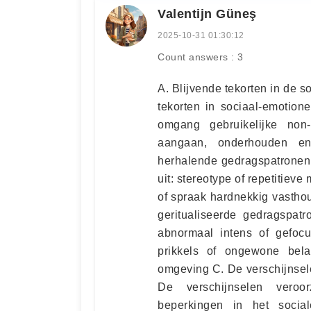
Valentijn Güneş
2025-10-31 01:30:12
Count answers : 3
A. Blijvende tekorten in de so
tekorten in sociaal-emotion
omgang gebruikelijke non
aangaan, onderhouden en
herhalende gedragspatronen, b
uit: stereotype of repetitie
of spraak hardnekkig vasthou
geritualiseerde gedragspatr
abnormaal intens of gefocus
prikkels of ongewone belan
omgeving C. De verschijnsele
De verschijnselen veroor
beperkingen in het socia