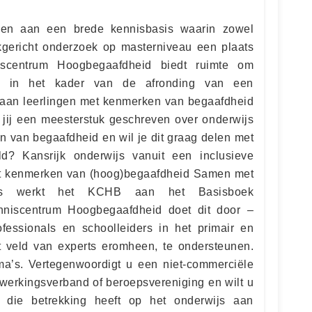
gen aan een brede kennisbasis waarin zowel
jkgericht onderzoek op masterniveau een plaats
niscentrum Hoogbegaafdheid biedt ruimte om
erd in het kader van de afronding van een
 aan leerlingen met kenmerken van begaafdheid
b jij een meesterstuk geschreven over onderwijs
n van begaafdheid en wil je dit graag delen met
ld? Kansrijk onderwijs vanuit een inclusieve
et kenmerken van (hoog)begaafdheid Samen met
rs werkt het KCHB aan het Basisboek
nniscentrum Hoogbegaafdheid doet dit door –
ofessionals en schoolleiders in het primair en
t veld van experts eromheen, te ondersteunen.
ma’s. Vertegenwoordigt u een niet-commerciële
werkingsverband of beroepsvereniging en wilt u
die betrekking heeft op het onderwijs aan