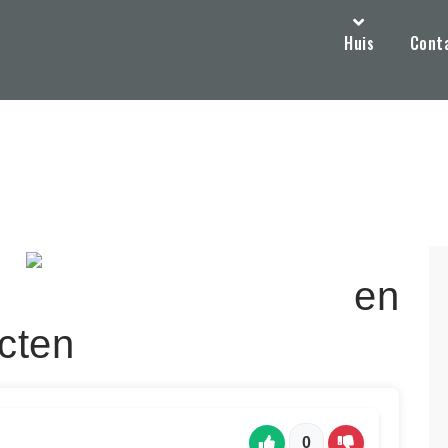
Huis
Cont
afdheid en
cten
0