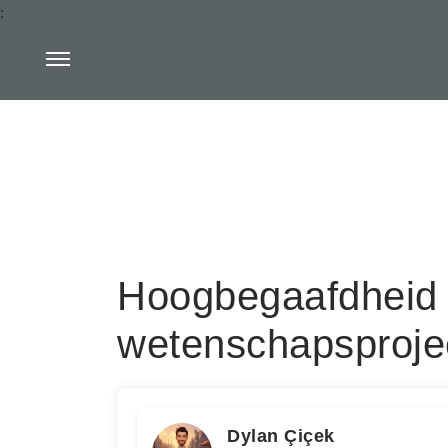
:
Hoogbega
wetenschapsproje
Dylan Çiçek