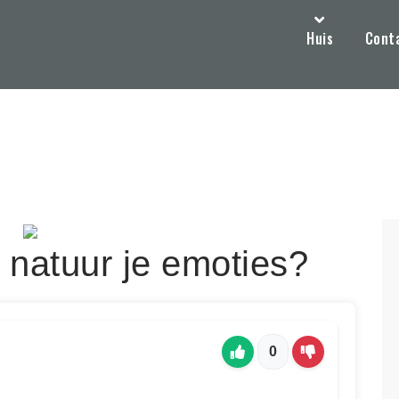
Huis
Cont
 natuur je emoties?
0