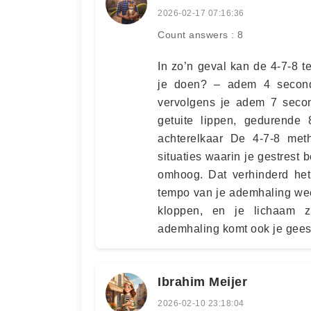
2026-02-17 07:16:36
Count answers : 8
In zo’n geval kan de 4-7-8 t
je doen? – adem 4 second
vervolgens je adem 7 seco
getuite lippen, gedurende
achterelkaar De 4-7-8 meth
situaties waarin je gestrest 
omhoog. Dat verhinderd het
tempo van je ademhaling wee
kloppen, en je lichaam z
ademhaling komt ook je geest 
Ibrahim Meijer
2026-02-10 23:18:04