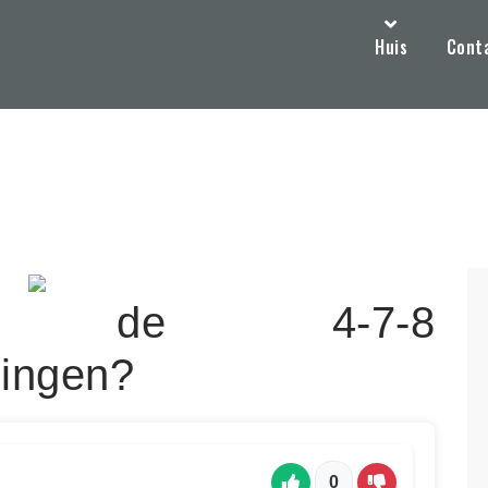
Huis
Cont
n de 4-7-8
ingen?
0