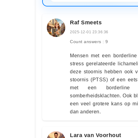
Raf Smeets
2025-12-01 23:36:36
Count answers : 9
Mensen met een borderline 
stress gerelateerde lichame
deze stoornis hebben ook v
stoornis (PTSS) of een eet
met een borderline pe
somberheidsklachten. Ook bl
een veel grotere kans op m
dan anderen.
Lara van Voorhout