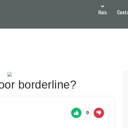
Huis
Cont
voor borderline?
0