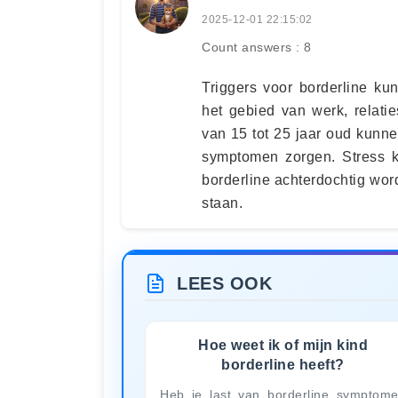
2025-12-01 22:15:02
Count answers : 8
Triggers voor borderline ku
het gebied van werk, relati
van 15 tot 25 jaar oud kunn
symptomen zorgen. Stress k
borderline achterdochtig word
staan.
LEES OOK
Hoe weet ik of mijn kind
borderline heeft?
Heb je last van borderline symptom