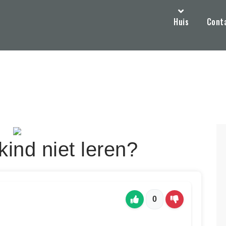
Huis
Cont
ind niet leren?
0