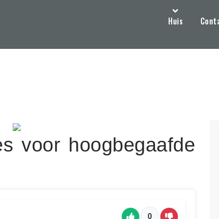
Huis
Cont
ges voor hoogbegaafde
0