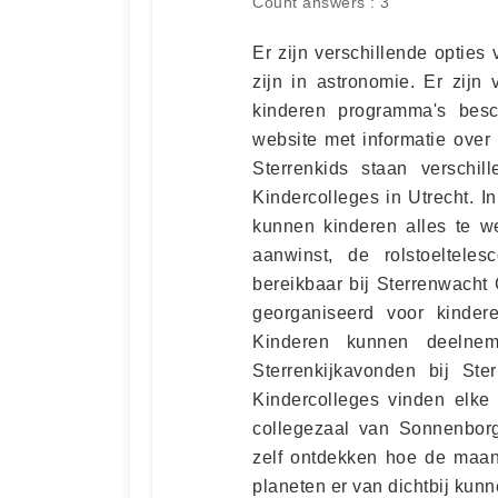
Count answers : 3
Er zijn verschillende optie
zijn in astronomie. Er zijn
kinderen programma's besc
website met informatie over
Sterrenkids staan verschi
Kindercolleges in Utrecht.
kunnen kinderen alles te w
aanwinst, de rolstoeltele
bereikbaar bij Sterrenwach
georganiseerd voor kinde
Kinderen kunnen deelne
Sterrenkijkavonden bij St
Kindercolleges vinden elke
collegezaal van Sonnenbor
zelf ontdekken hoe de maan
planeten er van dichtbij ku