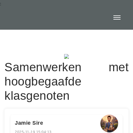
:
Samenwerken met
hoogbegaafde
klasgenoten
Jamie Sire
2025-11-19 15:04:13