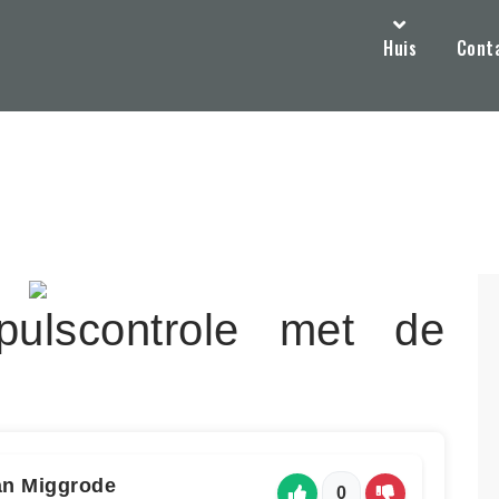
Huis
Cont
pulscontrole met de
an Miggrode
0