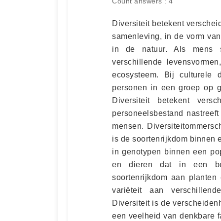
Count answers : 4
Diversiteit betekent verschei
samenleving, in de vorm van
in de natuur. Als mens s
verschillende levensvormen
ecosysteem. Bij culturele 
personen in een groep op g
Diversiteit betekent ver
personeelsbestand nastreeft
mensen. Diversiteitommersch
is de soortenrijkdom binnen e
in genotypen binnen een popu
en dieren dat in een bep
soortenrijkdom aan planten 
variëteit aan verschille
Diversiteit is de verscheide
een veelheid van denkbare fac