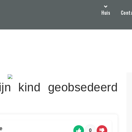
Huis
Cont
jn kind geobsedeerd
e
0