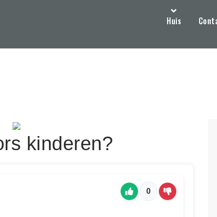
Huis
Cont
rors kinderen?
0