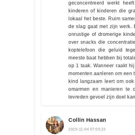
geconcentreerd werkt heef
kinderen of kinderen die gr
lokaal het beste. Ruim same
de slag gaat met zijn werk.
onrustige of dromerige kind
over snacks die concentrat
koptelefoon die geluid teg
meeste baat hebben bij totale
op 1 taak. Wanneer raakt hij
momenten aanleren om een ta
kind langzaam leert om ook
omarmen en manieren te o
tevreden gevoel zijn doel ka
Collin Hassan
2025-11-04 07:03:23