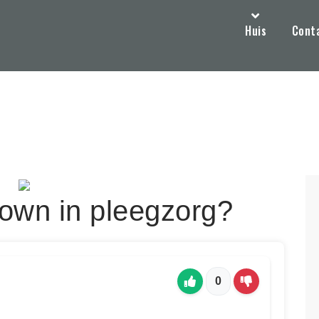
Huis
Cont
own in pleegzorg?
0