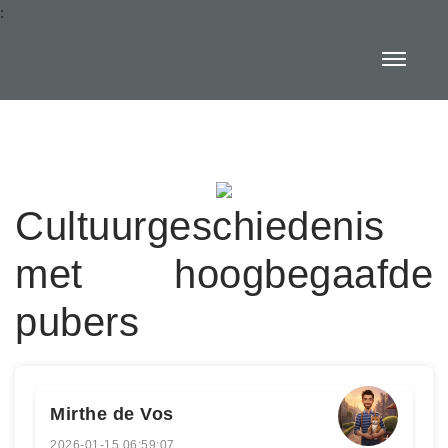
:
Cultuurgeschiedenis
met hoogbegaafde
pubers
Mirthe de Vos
2026-01-15 06:59:07