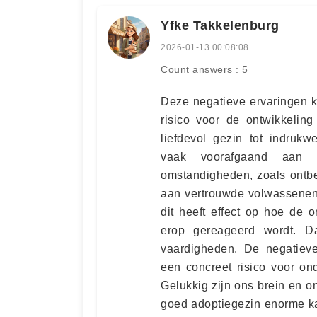
Yfke Takkelenburg
2026-01-13 00:08:08
Count answers : 5
Deze negatieve ervaringen k
risico voor de ontwikkelin
liefdevol gezin tot indruk
vaak voorafgaand aan h
omstandigheden, zoals ontbe
aan vertrouwde volwassenen
dit heeft effect op hoe de
erop gereageerd wordt. Da
vaardigheden. De negatiev
een concreet risico voor o
Gelukkig zijn ons brein en o
goed adoptiegezin enorme ka