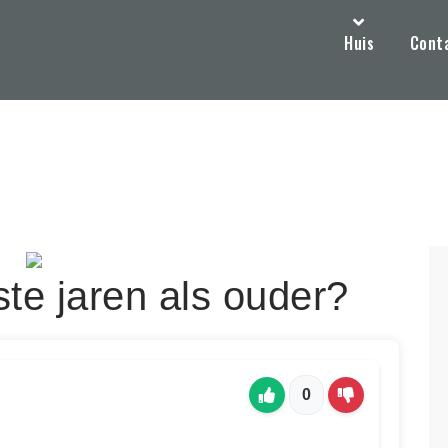
Huis
Cont
te jaren als ouder?
0