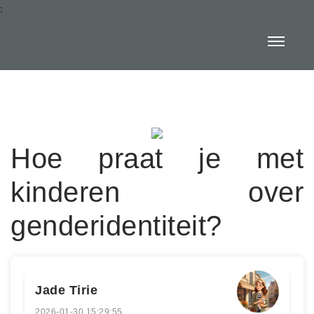
:
Hoe praat je met
kinderen over
genderidentiteit?
Jade Tirie
2026-01-30 15:29:55