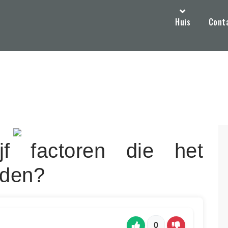
Huis
Cont
jf factoren die het
eden?
0