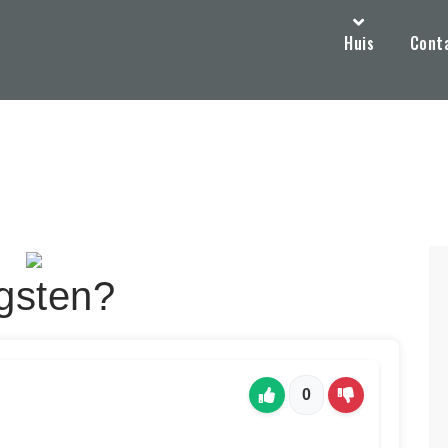
Huis
Cont
ngsten?
0