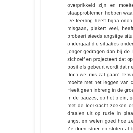
overprikkeld zijn en moei
slaapproblemen hebben waard
De leerling heeft bijna ono
misgaan, piekert veel, heef
probeert steeds angstige situ
ondergaat die situaties onder
jonger gedragen dan bij de le
zichzelf en projecteert dat o
positiefs gebeurt wordt dat ne
‘toch wel mis zal gaan’, terwi
moeite met het leggen van c
Heeft geen inbreng in de gro
in de pauzes, op het plein, 
met de leerkracht zoeken o
draaien uit op ruzie in pl
angst en weten goed hoe z
Ze doen stoer en stoten af te