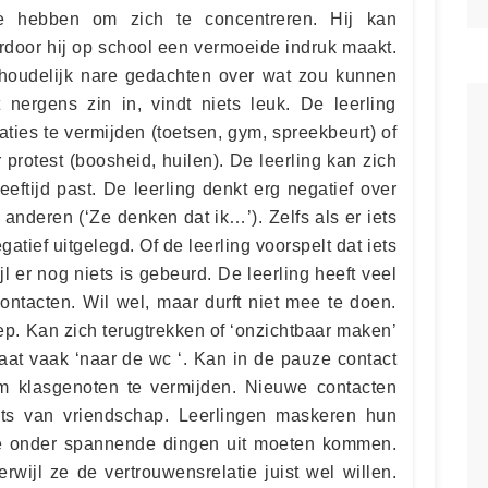
te hebben om zich te concentreren. Hij kan
oor hij op school een vermoeide indruk maakt.
phoudelijk nare gedachten over wat zou kunnen
t nergens zin in, vindt niets leuk. De leerling
aties te vermijden (toetsen, gym, spreekbeurt) of
 protest (boosheid, huilen). De leerling kan zich
eftijd past. De leerling denkt erg negatief over
p anderen (‘Ze denken dat ik…’). Zelfs als er iets
gatief uitgelegd. Of de leerling voorspelt dat iets
jl er nog niets is gebeurd. De leerling heeft veel
ontacten. Wil wel, maar durft niet mee te doen.
ep. Kan zich terugtrekken of ‘onzichtbaar maken’
gaat vaak ‘naar de wc ‘. Kan in de pauze contact
m klasgenoten te vermijden. Nieuwe contacten
aats van vriendschap. Leerlingen maskeren hun
e onder spannende dingen uit moeten kommen.
rwijl ze de vertrouwensrelatie juist wel willen.