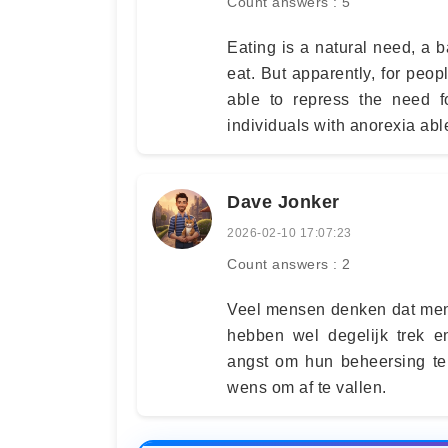
Count answers : 5
Eating is a natural need, a b
eat. But apparently, for peop
able to repress the need f
individuals with anorexia abl
Dave Jonker
2026-02-10 17:07:23
Count answers : 2
Veel mensen denken dat men
hebben wel degelijk trek e
angst om hun beheersing te 
wens om af te vallen.