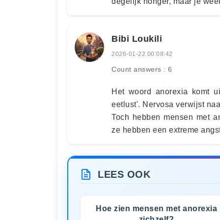
degelijk honger, maar je wee
Bibi Loukili
2026-01-22 00:08:42
Count answers : 6
Het woord anorexia komt uit
eetlust'. Nervosa verwijst n
Toch hebben mensen met ano
ze hebben een extreme angst
LEES OOK
Hoe zien mensen met anorexia
zichzelf?